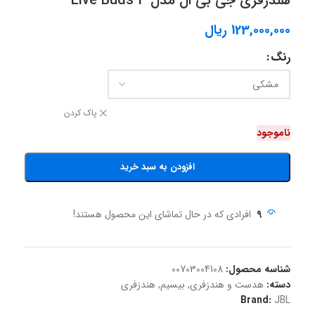
هندزفری جی بی ال مدل Live Buds 3
123,000,000
ریال
رنگ
پاک کردن
ناموجود
افزودن به سبد خرید
9
افرادی که در حال تماشای این محصول هستند!
شناسه محصول:
00703004108
دسته:
هدست و هندزفری
,
بیسیم
,
هندزفری
Brand:
JBL