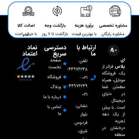
مشاوره تخصصی
برآورد هزینه
بازگشت وجه
اصالت کالا
مشاوره رایگان
با بهترین قیمت
بازگشت تا 7 روز
با خیال راحت بخر
ارتباط با
دسترسی
نماد
ما
سریع
اعتماد
ای
صفحه
تلفن:
پلاس
فراتر از
نخست
44976248-
یک فروشگاه
فروشگاه
021 -
موبایل، همراه
44976249-
مطمئن شما
وبلاگ
در دنیای
021
درباره با ما
دیجیتال
نشانی:
تماس با
است. با بیش
ما
از یک دهه
بلوار
تجربه
فردوس
درخشان در
شرق،
منطقه