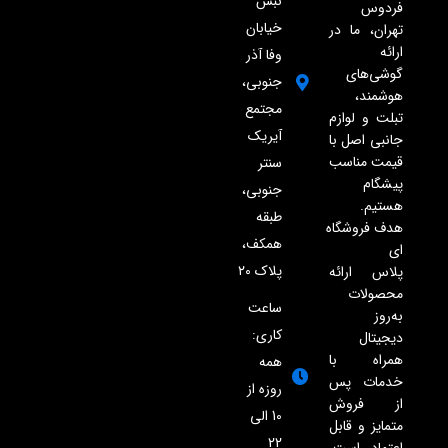
نبش
فردوس
خیابان
تهران، ما در
ارائه
وفا آذر
گوشی‌های
جنوبی،
هوشمند،
مجتمع
تبلت و لوازم
آیریک
جانبی اصل با
قیمت مناسب
سنتر
پیشگام
جنوبی،
هستیم.
طبقه
هدف فروشگاه
همکف،
ای
پلاک ۲۰
پلاس ارائه
محصولات
ساعت
به‌روز
کاری:
دیجیتال
همراه با
همه
خدمات پس
روزه از
از فروش
10 الی
متمایز و قابل
22
اعتماد است.