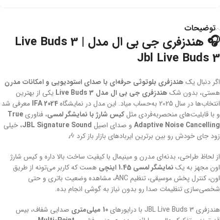
توضیحات
🎧 هندزفری جی بی ال مدل Live Buds 3 |
Jbl Live Buds 3
اگر دنبال یک
هندزفری بلوتوثی حرفه‌ای با صدای استودیویی و امکانات مدرن
هستی، بدون شک
هندزفری جی بی ال مدل Live Buds 3
یکی از بهترین
انتخاب‌ها در سال 2025 به‌حساب میاد. این مدل در نمایشگاه
IFA 2024
معرفی شد
و با قابلیت‌های منحصربه‌فردی مثل
کیس شارژ با نمایشگر لمسی
، فناوری
True
Adaptive Noise Cancelling
و صدای اصیل
JBL Signature Sound
، خیلی
زود جای خودش رو بین برترین ایربادهای بازار باز کرد 🎶
از لحاظ طراحی، بدنه‌ای مدرن و مینیمال با کیفیت ساخت بالا داره و کیس شارژ
اون مجهز به یک
نمایشگر لمسی 1.45 اینچی
هست که کاربر می‌تونه از طریق
اون، کنترل پخش موسیقی، تنظیم ANC، مشاهده وضعیت باتری و حتی
شخصی‌سازی تنظیمات صدا رو بدون نیاز به گوشی انجام بده.
هندزفری JBL Live Buds 3 با درایورهای
10 میلی‌متری
صدایی شفاف، بیس