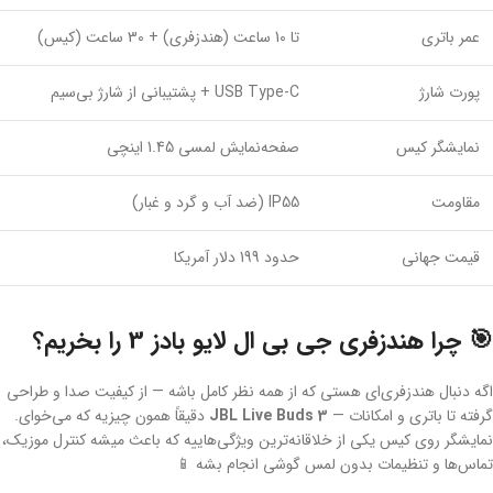
عمر باتری
تا 10 ساعت (هندزفری) + 30 ساعت (کیس)
پورت شارژ
USB Type-C + پشتیبانی از شارژ بی‌سیم
نمایشگر کیس
صفحه‌نمایش لمسی 1.45 اینچی
مقاومت
IP55 (ضد آب و گرد و غبار)
قیمت جهانی
حدود 199 دلار آمریکا
🎯 چرا هندزفری جی بی ال لایو بادز 3 را بخریم؟
اگه دنبال هندزفری‌ای هستی که از همه نظر کامل باشه — از کیفیت صدا و طراحی
گرفته تا باتری و امکانات —
JBL Live Buds 3
دقیقاً همون چیزیه که می‌خوای.
نمایشگر روی کیس یکی از خلاقانه‌ترین ویژگی‌هاییه که باعث میشه کنترل موزیک،
تماس‌ها و تنظیمات بدون لمس گوشی انجام بشه 📱