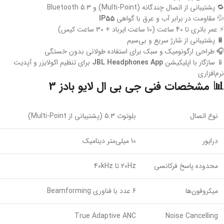
🔁 پشتیبانی از اتصال چندگانه (Multi-Point) و Bluetooth 5.3
💦 مقاومت در برابر آب و عرق با گواهی
IP55
⚡ عمر باتری تا 40 ساعت (10 ساعت ایرباد + 30 ساعت کیس)
🔋 پشتیبانی از شارژ سریع و بی‌سیم
🎧 طراحی ارگونومیک و سبک برای استفاده طولانی بدون خستگی
📱 سازگار با اپلیکیشن
JBL Headphones App
برای تنظیم اکولایزر و آپدیت
نرم‌افزاری
📊 مشخصات فنی جی بی ال لایو بادز 3
نوع اتصال
بلوتوث 5.3 (پشتیبانی از Multi-Point)
درایور
10 میلی‌متر دینامیک
محدوده پاسخ فرکانسی
20Hz تا 40kHz
میکروفون‌ها
6 عدد با فناوری Beamforming
True Adaptive ANC
Noise Cancelling