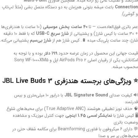
قدرتمند و تفکیک عالی رو ارائه میده. همچنین فناوری
Multi-Point
Connection
باعث میشه بتونی هم‌زمان به دو دستگاه متصل بشی (مثلاً لپ‌تاپ
و گوشی).
عمر باتری فوق‌العاده‌ست — تا
40 ساعت پخش موسیقی
(10 ساعت با هندزفری‌ها
+ 30 ساعت با کیس شارژ) و پشتیبانی از
شارژ سریع USB-C
که با فقط 10 دقیقه
شارژ، چند ساعت پلی‌بک میده 🔋. کیس شارژ هم از
شارژ بی‌سیم
پشتیبانی می‌کنه.
قیمت جهانی این محصول در زمان عرضه حدود
199 دلار
بوده و با توجه به
امکاناتش، یکی از رقیبان اصلی AirPods Pro 2 اپل و Sony WF-1000XM5
محسوب میشه.
⭐ ویژگی‌های برجسته هندزفری
Live Buds 3
JBL
🔊 کیفیت صدای
JBL Signature Sound
با درایور 10 میلی‌متری و بیس
قدرتمند
🧠 حذف نویز تطبیقی هوشمند (True Adaptive ANC) برای محیط‌های شلوغ
🖥️ کیس شارژ با
نمایشگر لمسی 1.45 اینچی
جهت کنترل موزیک و مشاهده
وضعیت باتری
💬 دارای 6 میکروفون با فناوری Beamforming برای مکالمه شفاف حتی در
محیط‌های پر سر و صدا