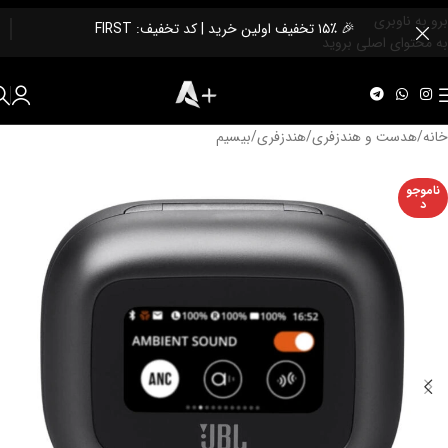
برو به ناوبری
🎉 ۱۵٪ تخفیف اولین خرید | کد تخفیف: FIRST
به محتوای اصلی بروید
خانه
/
هدست و هندزفری
/
هندزفری
/
بیسیم
ناموجو
د