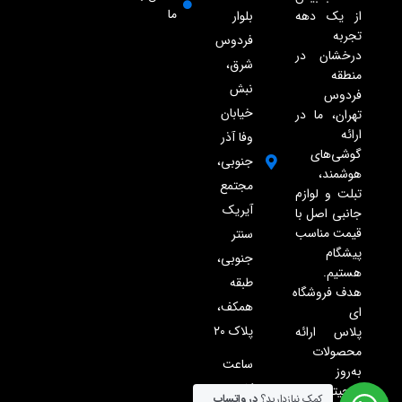
ما
از یک دهه
بلوار
تجربه
فردوس
درخشان در
شرق،
منطقه
نبش
فردوس
خیابان
تهران، ما در
ارائه
وفا آذر
گوشی‌های
جنوبی،
هوشمند،
مجتمع
تبلت و لوازم
آیریک
جانبی اصل با
قیمت مناسب
سنتر
پیشگام
جنوبی،
هستیم.
طبقه
هدف فروشگاه
همکف،
ای
پلاک ۲۰
پلاس ارائه
محصولات
ساعت
به‌روز
کاری:
دیجیتال
کمک نیازدارید؟
در واتساپ