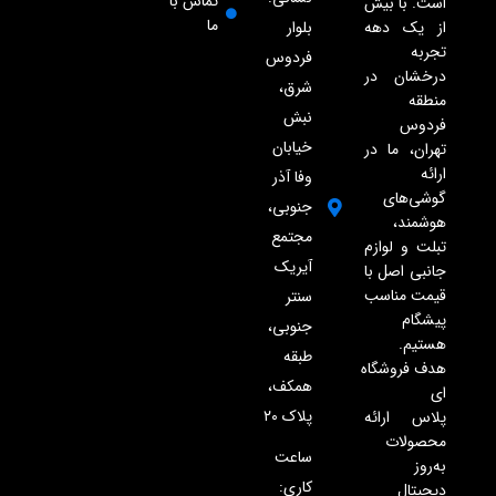
تماس با
است. با بیش
ما
از یک دهه
بلوار
تجربه
فردوس
درخشان در
شرق،
منطقه
نبش
فردوس
خیابان
تهران، ما در
ارائه
وفا آذر
گوشی‌های
جنوبی،
هوشمند،
مجتمع
تبلت و لوازم
آیریک
جانبی اصل با
قیمت مناسب
سنتر
پیشگام
جنوبی،
هستیم.
طبقه
هدف فروشگاه
همکف،
ای
پلاک ۲۰
پلاس ارائه
محصولات
ساعت
به‌روز
کاری:
دیجیتال