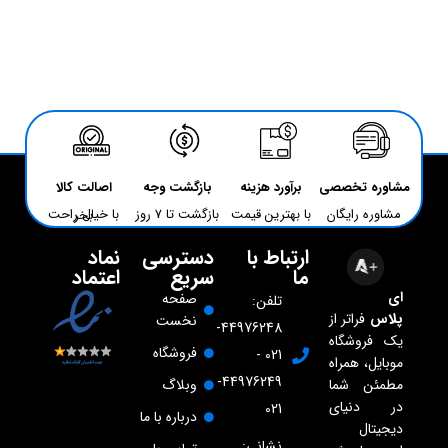
مشاوره تخصصی
برآورد هزینه
بازگشت وجه
اصالت کالا
مشاوره رایگان
با بهترین قیمت
بازگشت تا 7 روز
با خیال راحت بخر
ارتباط با
دسترسی
نماد
ما
سریع
اعتماد
ای
صفحه
تلفن:
پلاس
فراتر از
نخست
44976248-
یک فروشگاه
فروشگاه
021 -
موبایل، همراه
44976249-
مطمئن شما
وبلاگ
در دنیای
021
درباره با ما
دیجیتال
نشانی: