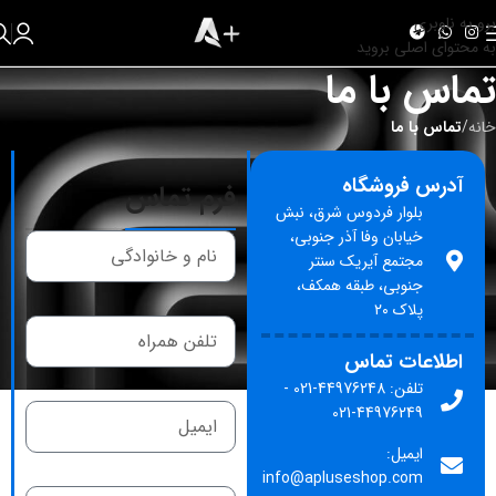
برو به ناوبری
به محتوای اصلی بروید
تماس با ما
خانه
/
تماس با ما
آدرس فروشگاه
فرم تماس
بلوار فردوس شرق، نبش
خیابان وفا آذر جنوبی،
مجتمع آیریک سنتر
جنوبی، طبقه همکف،
پلاک ۲۰
اطلاعات تماس
تلفن: 44976248-021 -
44976249-021
ایمیل:
info@apluseshop.com