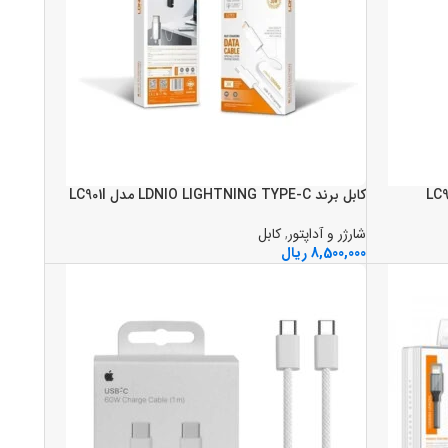
کابل برند LDNIO LIGHTNING TYPE-C مدل LC901I
شارژر و آداپتور
,
کابل
8,500,000
ریال