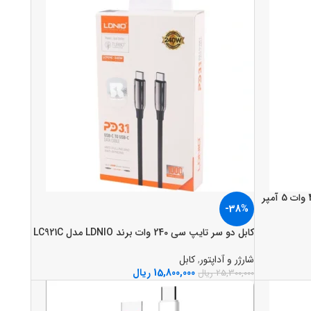
-38%
کابل دو سر تايپ سي 240 وات برند LDNIO مدل LC921C
شارژر و آداپتور
,
کابل
15,800,000
ریال
25,300,000
ریال