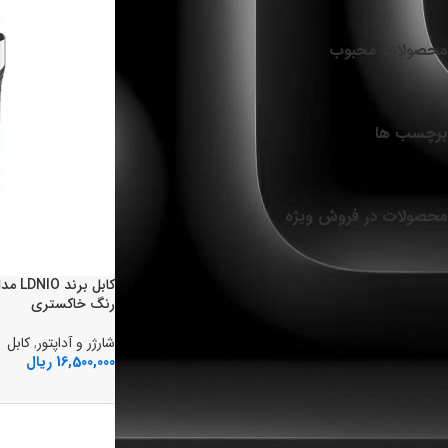
محصولات محبوب
برچسب ها
محصولات در فروش ویژه
رنگ خاکستري
شارژر و آداپتور
,
کابل
16,500,000
ریال