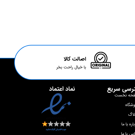
اصالت کالا
با خیال راحت بخر
رسی سریع
نماد اعتماد
حه نخست
وشگاه
لاگ
اره با ما
س با ما