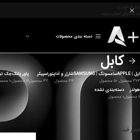
برو به ناوبری
به محتوای اصلی بروید
دسته بندی محصولات
کابل
اپل | APPLE
سامسونگ | SAMSUNG
شارژر و آداپتور
اسپیکر
پاور بانک
جک تبد
374 محصول
51 محصول
34 محصول
32 محصول
16 محصول
10 محصول
هولدر
دسته‌بندی نشده
6 محصول
0 محصول
خانه
/
شارژر و آداپتور
/
کابل
تمامی مدلهای کابل ش
خانه
/
شارژر و آداپتور
/
ک
فیلتر قیمت