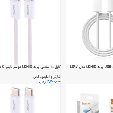
کابل 20 سانتي برند LDNIO دوسر تايپ C مدل LC901C
شارژر و آداپتور
,
کابل
3,700,000
ریال