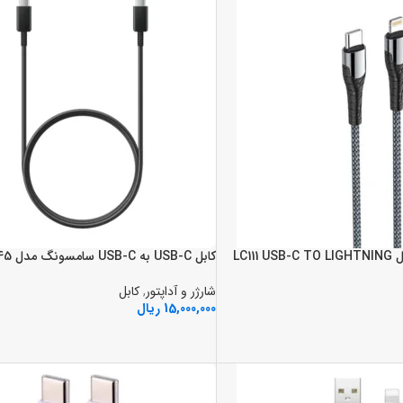
کابل برند LDNIO مدل LC111 USB-C TO LIGHTNING
کابل USB-C به USB-C سامسونگ مدل 45 وات 5 آمپر
شارژر و آداپتور
,
کابل
15,000,000
ریال