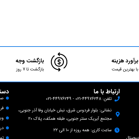
برآورد هزینه
بازگشت وجه
با بهترین قیمت
بازگشت تا 7 روز
ارتباط با ما
دست
صف
تلفن: 44976248-021 - 44976249-021
فر
نشانی: بلوار فردوس شرق، نبش خیابان وفا آذر جنوبی،
وب
مجتمع آیریک سنتر جنوبی، طبقه همکف، پلاک ۲۰
درب
ساعت کاری: همه روزه از 10 الی 22
تما
یجیتال