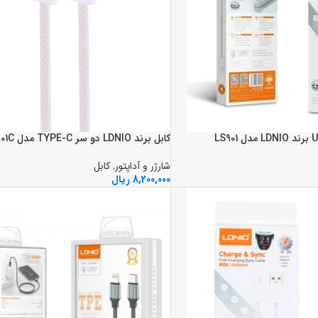
کابل برند LDNIO دو سر TYPE-C مدل LC901C
شارژر و آداپتور
,
کابل
8,200,000
ریال