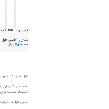
کابل برند LDNIO مدل LS901 ميکرو
شارژر و آداپتور
,
کابل
4,200,000
ریال
کابل شارژ یکی از مهم
لایتنینگ مناسب برای
تمامی کابل‌ها باکیف