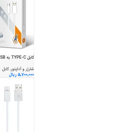
کابل TYPE-C به USB برند LDNIO مدل LS901
شارژر و آداپتور
,
کابل
5,700,000
ریال