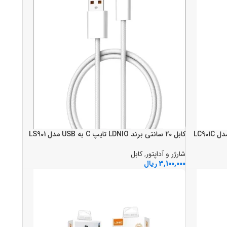
کابل 20 سانتي برند LDNIO تايپ C به USB مدل LS901
شارژر و آداپتور
,
کابل
3,100,000
ریال