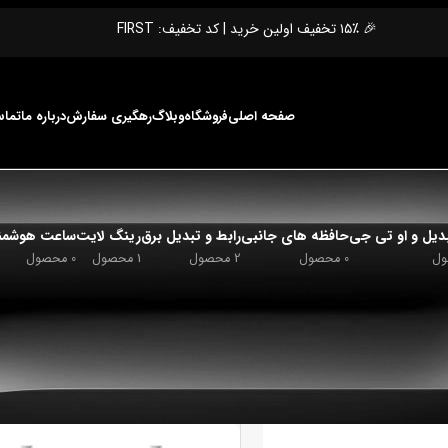
🎉 ۱۵٪ تخفیف اولین خرید | کد تخفیف: FIRST
صفحه اصلی
فروشگاه
وبلاگ
رهگیری سفارش
درباره ما
تماس
یل و او تی جی
حافظه های جانبی
رابط و تبدیل برق
رینگ لایت
ساعت هوشمن
0 محصول
2 محصول
1 محصول
0 محصول
ارژ و ایی ی و ایکس
ابل
نمایش
9