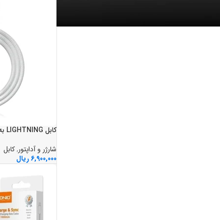
کابل LIGHTNING به USB برند LDNIO مدل LS901
شارژر و آداپتور
,
کابل
6,900,000
ریال