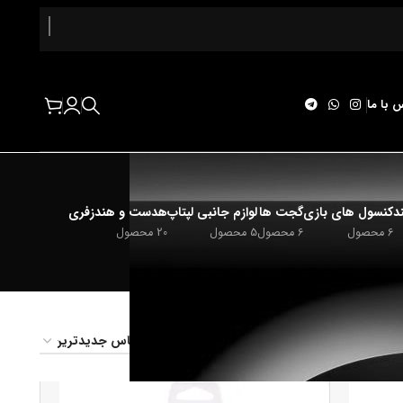
 با ما
د
کنسول های بازی
گجت ها
لوازم جانبی لپتاپ
هدست و هندزفری
6 محصول
6 محصول
5 محصول
20 محصول
24
18
12