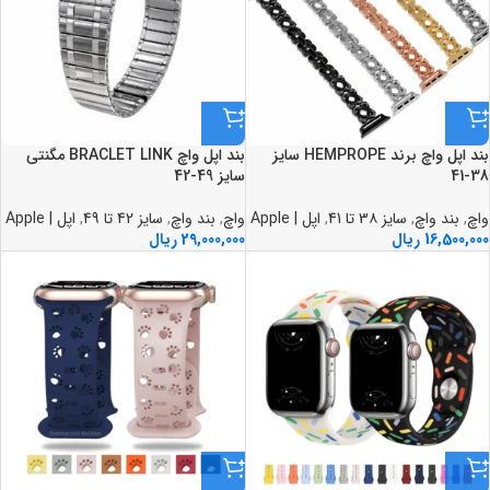
بند اپل واچ برند HEMPROPE سايز
بند اپل واچ BRACLET LINK مگنتي
38-41
سايز 49-42
واچ
,
بند واچ
,
سایز 3۸ تا 41
,
اپل | Apple
واچ
,
بند واچ
,
سایز 42 تا 49
,
اپل | Apple
16,500,000
ریال
29,000,000
ریال