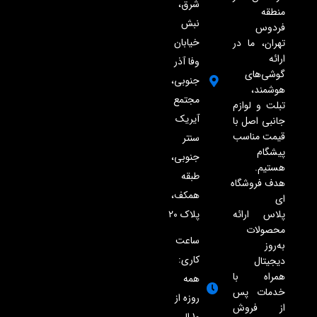
شرق،
منطقه
نبش
فردوس
خیابان
تهران، ما در
ارائه
وفا آذر
گوشی‌های
جنوبی،
هوشمند،
مجتمع
تبلت و لوازم
آیریک
جانبی اصل با
قیمت مناسب
سنتر
پیشگام
جنوبی،
هستیم.
طبقه
هدف فروشگاه
همکف،
ای
پلاک ۲۰
پلاس ارائه
محصولات
ساعت
به‌روز
کاری:
دیجیتال
همراه با
همه
خدمات پس
روزه از
از فروش
10 الی