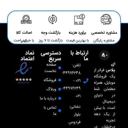
مشاوره تخصصی
برآورد هزینه
بازگشت وجه
اصالت کالا
مشاوره رایگان
با بهترین قیمت
بازگشت تا 7 روز
با خیال راحت بخر
ارتباط با
دسترسی
نماد
ما
سریع
اعتماد
ای
صفحه
تلفن:
پلاس
فراتر از
نخست
44976248-
یک فروشگاه
فروشگاه
021 -
موبایل، همراه
44976249-
مطمئن شما
وبلاگ
در دنیای
021
درباره با ما
دیجیتال
نشانی:
تماس با
است. با بیش
ما
از یک دهه
بلوار
تجربه
فردوس
درخشان در