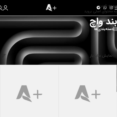
برو به ناوبری
به محتوای اصلی بروید
بند واچ
دسته‌بندی‌ها
بند های تمامی سایز های اپل واچ
خانه
/
اپل | Apple
/
واچ
/
بند واچ
نمایش 1–12 از 30 نتیجه
نمایش سایدبار