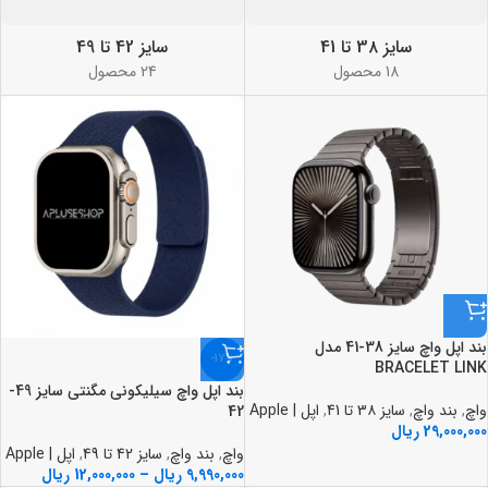
سایز 3۸ تا 41
سایز 42 تا 49
18 محصول
24 محصول
بند اپل واچ سایز 38-41 مدل
-17%
BRACELET LINK
بند اپل واچ سيليکوني مگنتي سايز 49-
واچ
,
بند واچ
,
سایز 3۸ تا 41
,
اپل | Apple
42
29,000,000
ریال
واچ
,
بند واچ
,
سایز 42 تا 49
,
اپل | Apple
9,990,000
ریال
–
12,000,000
ریال