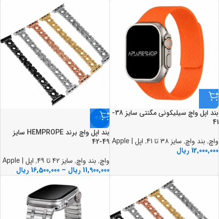
بند اپل واچ سيليکوني مگنتي سايز 38-
-28%
41
بند اپل واچ برند HEMPROPE سايز
واچ
,
بند واچ
,
سایز 3۸ تا 41
,
اپل | Apple
49-42
12,000,000
ریال
واچ
,
بند واچ
,
سایز 42 تا 49
,
اپل | Apple
11,900,000
ریال
–
16,500,000
ریال