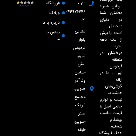
فروشگاه
021 -
موبایل، همراه
44976249-
مطمئن شما
وبلاگ
در دنیای
021
درباره با ما
دیجیتال
نشانی:
تماس با
است. با بیش
ما
از یک دهه
بلوار
تجربه
فردوس
درخشان در
شرق،
منطقه
نبش
فردوس
خیابان
تهران، ما در
ارائه
وفا آذر
گوشی‌های
جنوبی،
هوشمند،
مجتمع
تبلت و لوازم
آیریک
جانبی اصل با
قیمت مناسب
سنتر
پیشگام
جنوبی،
هستیم.
طبقه
هدف فروشگاه