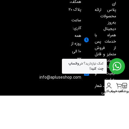
همکف،
ای
پلاک ۲۰
پلاس ارائه
محصولات
ساعت
به‌روز
کاری:
دیجیتال
همراه با
همه
خدمات پس
روزه از
از فروش
10 الی
متمایز و قابل
22
اعتماد است.
کمک نیازدارید؟
در واتساپ
اطمینان،
چت کنید!
ایمیل:
کیفیت و
info@apluseshop.com
رضایت
مشتری، شعار
همیشگی
روشگاه
سبدخرید
حساب‌کاربری
ماست.
All rights reserved | Copyright
©2025 apluseshop.com
طراحی و توسعه توسط
آژانس
هگزو