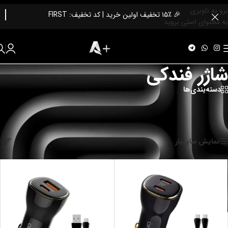
برو به ناوبری
🎉 ۱۵٪ تخفیف اولین خرید | کد تخفیف: FIRST
به محتوای اصلی بروید
شاژر فندکی
دسته‌بندی‌ها
تمامی مدلهای شاژر فندکی
خانه
/
شارژر و آداپتور
/
شاژر فندکی
نمایش همه 4 نتیجه
نمایش سایدبار