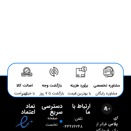
مشاوره تخصصی
برآورد هزینه
بازگشت وجه
اصالت کالا
مشاوره رایگان
با بهترین قیمت
بازگشت تا 7 روز
با خیال راحت بخر
ارتباط با
دسترسی
نماد
ما
سریع
اعتماد
ای
صفحه
تلفن:
پلاس
فراتر از
نخست
44976248-
یک فروشگاه