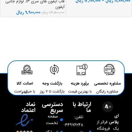
11,000,000
ریال
–
12,100,000
ریال
قاب آیفون های سری 13
,
لوازم جانبی
آیفون
9,900,000
ریال
13,500,000
ریال
مشاوره تخصصی
برآورد هزینه
بازگشت وجه
اصالت کالا
مشاوره رایگان
با بهترین قیمت
بازگشت تا 7 روز
با خیال راحت بخر
ارتباط با
دسترسی
نماد
ما
سریع
اعتماد
ای
صفحه
تلفن:
پلاس
فراتر از
نخست
44976248-
یک فروشگاه