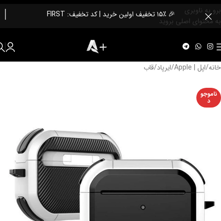
برو به ناوبری
🎉 ۱۵٪ تخفیف اولین خرید | کد تخفیف: FIRST
به محتوای اصلی بروید
خانه
/
اپل | Apple
/
ایرپاد
/
قاب
ناموجو
د