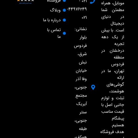
فروشگاه
021 -
موبایل، همراه
44976249-
مطمئن شما
وبلاگ
در دنیای
021
درباره با ما
دیجیتال
نشانی:
تماس با
است. با بیش
ما
از یک دهه
بلوار
تجربه
فردوس
درخشان در
شرق،
منطقه
نبش
فردوس
خیابان
تهران، ما در
ارائه
وفا آذر
گوشی‌های
جنوبی،
هوشمند،
مجتمع
تبلت و لوازم
آیریک
جانبی اصل با
قیمت مناسب
سنتر
پیشگام
جنوبی،
هستیم.
طبقه
هدف فروشگاه
همکف،