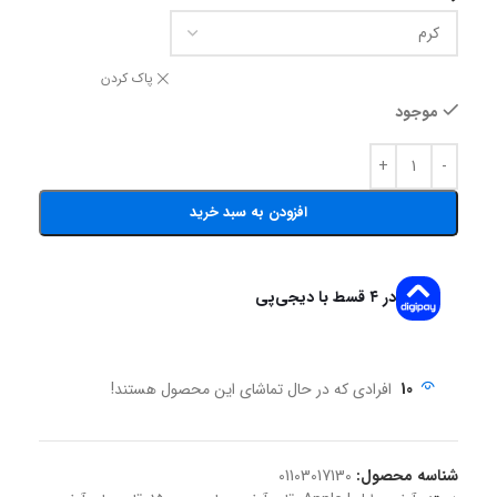
پاک کردن
موجود
افزودن به سبد خرید
در ۴ قسط با دیجی‌پی
10
افرادی که در حال تماشای این محصول هستند!
شناسه محصول:
01103017130