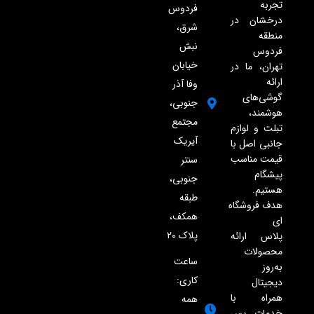
تجربه
فردوس
درخشان در
شرق،
منطقه
نبش
فردوس
خیابان
تهران، ما در
ارائه
وفا آذر
گوشی‌های
جنوبی،
هوشمند،
مجتمع
تبلت و لوازم
آیریک
جانبی اصل با
قیمت مناسب
سنتر
پیشگام
جنوبی،
هستیم.
طبقه
هدف فروشگاه
همکف،
ای
پلاک ۲۰
پلاس ارائه
محصولات
ساعت
به‌روز
کاری:
دیجیتال
همراه با
همه
خدمات پس