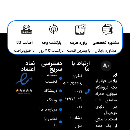
مشاوره تخصصی
برآورد هزینه
بازگشت وجه
اصالت کالا
مشاوره رایگان
با بهترین قیمت
بازگشت تا 7 روز
با خیال راحت بخر
ارتباط با
دسترسی
نماد
ما
سریع
اعتماد
ای
صفحه
تلفن:
پلاس
فراتر از
نخست
44976248-
یک فروشگاه
فروشگاه
021 -
موبایل، همراه
44976249-
مطمئن شما
وبلاگ
در دنیای
021
درباره با ما
دیجیتال
نشانی:
تماس با
است. با بیش
ما
از یک دهه
بلوار