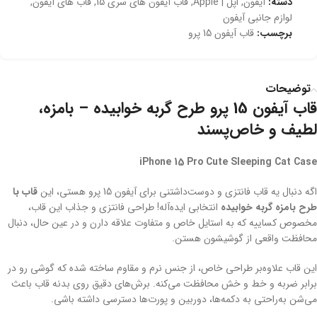
دسته:
آیفون
,
اپل | Apple
,
قاب آیفون های سری 15
,
قاب های آیفون
,
لوازم جانبی آیفون
برچسب:
قاب آیفون 15 پرو
توضیحات
قاب آیفون 15 پرو طرح گربه خوابیده – بامزه،
لطیف و خاص‌پسند
iPhone 15 Pro Cute Sleeping Cat Case
اگه دنبال یه قاب فانتزی و دوست‌داشتنی برای آیفون 15 پرو هستی، این
قاب با
طرح بامزه گربه خوابیده
انتخابی ایده‌آله! طراحی فانتزی و جذاب این قاب،
مخصوص کساییه که به استایل خاص و متفاوت علاقه دارن و در عین حال، دنبال
محافظت واقعی از گوشیشون هستن.
این قاب علاوه‌بر طراحی خاص، از جنس نرم و مقاوم ساخته شده که گوشی رو در
برابر ضربه و خط و خش محافظت می‌کنه. برش‌های دقیق روی بدنه قاب باعث
می‌شن به‌راحتی به دکمه‌ها، دوربین و پورت‌ها دسترسی داشته باشی.