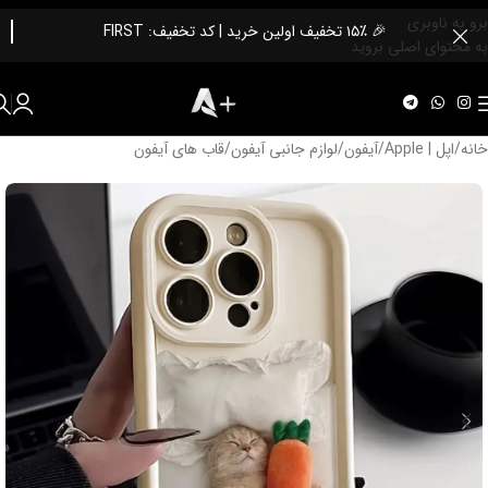
برو به ناوبری
🎉 ۱۵٪ تخفیف اولین خرید | کد تخفیف: FIRST
به محتوای اصلی بروید
خانه
/
اپل | Apple
/
آیفون
/
لوازم جانبی آیفون
/
قاب های آیفون