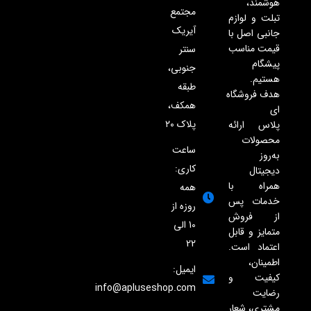
هوشمند،
مجتمع
تبلت و لوازم
آیریک
جانبی اصل با
قیمت مناسب
سنتر
پیشگام
جنوبی،
هستیم.
طبقه
هدف فروشگاه
همکف،
ای
پلاک ۲۰
پلاس ارائه
محصولات
ساعت
به‌روز
کاری:
دیجیتال
همراه با
همه
خدمات پس
روزه از
از فروش
10 الی
متمایز و قابل
22
اعتماد است.
اطمینان،
ایمیل:
کیفیت و
info@apluseshop.com
رضایت
مشتری، شعار