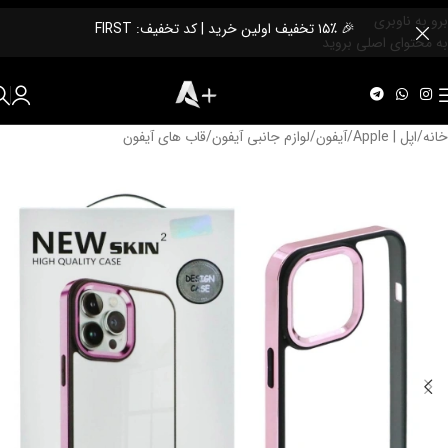
برو به ناوبری
🎉 ۱۵٪ تخفیف اولین خرید | کد تخفیف: FIRST
به محتوای اصلی بروید
خانه
/
اپل | Apple
/
آیفون
/
لوازم جانبی آیفون
/
قاب های آیفون