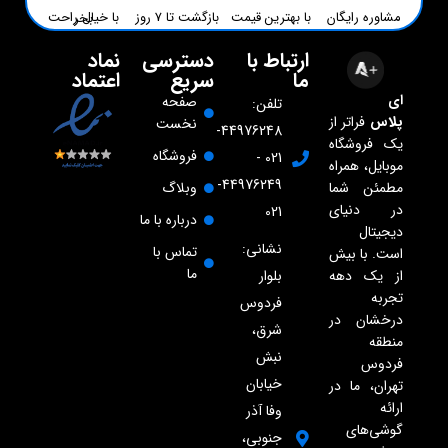
مشاوره رایگان
با بهترین قیمت
بازگشت تا 7 روز
با خیال راحت بخر
ارتباط با
دسترسی
نماد
ما
سریع
اعتماد
ای
صفحه
تلفن:
پلاس
فراتر از
نخست
44976248-
یک فروشگاه
فروشگاه
021 -
موبایل، همراه
44976249-
مطمئن شما
وبلاگ
در دنیای
021
درباره با ما
دیجیتال
نشانی:
تماس با
است. با بیش
ما
از یک دهه
بلوار
تجربه
فردوس
درخشان در
شرق،
منطقه
نبش
فردوس
خیابان
تهران، ما در
ارائه
وفا آذر
گوشی‌های
جنوبی،