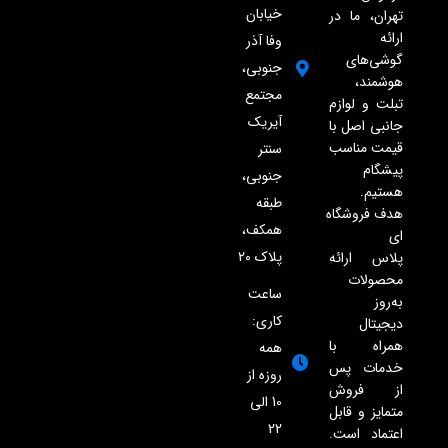
خیابان
تهران، ما در
ارائه
وفا آذر
گوشی‌های
جنوبی،
هوشمند،
مجتمع
تبلت و لوازم
آیریک
جانبی اصل با
قیمت مناسب
سنتر
پیشگام
جنوبی،
هستیم.
طبقه
هدف فروشگاه
همکف،
ای
پلاک ۲۰
پلاس ارائه
محصولات
ساعت
به‌روز
کاری:
دیجیتال
همراه با
همه
خدمات پس
روزه از
از فروش
10 الی
متمایز و قابل
22
اعتماد است.