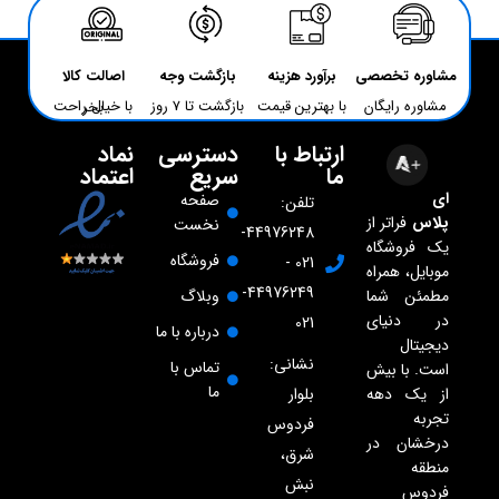
مشاوره تخصصی
برآورد هزینه
بازگشت وجه
اصالت کالا
مشاوره رایگان
با بهترین قیمت
بازگشت تا 7 روز
با خیال راحت بخر
ارتباط با
دسترسی
نماد
ما
سریع
اعتماد
ای
صفحه
تلفن:
پلاس
فراتر از
نخست
44976248-
یک فروشگاه
فروشگاه
021 -
موبایل، همراه
44976249-
مطمئن شما
وبلاگ
در دنیای
021
درباره با ما
دیجیتال
نشانی:
تماس با
است. با بیش
ما
از یک دهه
بلوار
تجربه
فردوس
درخشان در
شرق،
منطقه
نبش
فردوس