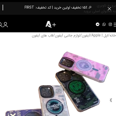
برو به ناوبری
🎉 ۱۵٪ تخفیف اولین خرید | کد تخفیف: FIRST
به محتوای اصلی بروید
خانه
/
اپل | Apple
/
آیفون
/
لوازم جانبی آیفون
/
قاب های آیفون