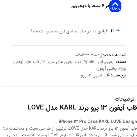
در ۴ قسط با دیجی‌پی
11
افرادی که در حال تماشای این محصول هستند!
شناسه محصول:
00203521300
دسته:
آیفون
,
اپل | Apple
,
قاب آیفون های سری 13
,
قاب های آیفون
,
لوازم جانبی آیفون
برچسب:
قاب آیفون 13 پرو
توضیحات
قاب آیفون 13 پرو برند KARL مدل LOVE
iPhone 13 Pro Case KARL LOVE Design
قاب آیفون 13 پرو برند KARL مدل LOVE، ترکیبی از طراحی شیک و محافظت بالا
برای گوشی شما ارائه می‌دهد. این قاب با طرح LOVE و مواد باکیفیت، انتخابی