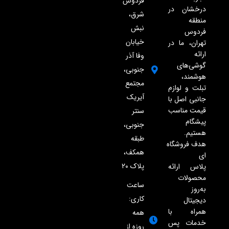
فردوس
درخشان در
شرق،
منطقه
نبش
فردوس
خیابان
تهران، ما در
ارائه
وفا آذر
گوشی‌های
جنوبی،
هوشمند،
مجتمع
تبلت و لوازم
آیریک
جانبی اصل با
قیمت مناسب
سنتر
پیشگام
جنوبی،
هستیم.
طبقه
هدف فروشگاه
همکف،
ای
پلاک ۲۰
پلاس ارائه
محصولات
ساعت
به‌روز
کاری:
دیجیتال
همراه با
همه
خدمات پس
روزه از