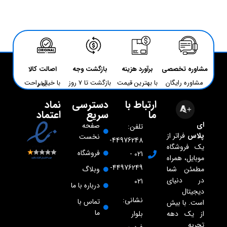
مشاوره تخصصی
برآورد هزینه
بازگشت وجه
اصالت کالا
مشاوره رایگان
با بهترین قیمت
بازگشت تا 7 روز
با خیال راحت بخر
ارتباط با
دسترسی
نماد
ما
سریع
اعتماد
ای
صفحه
تلفن:
پلاس
فراتر از
نخست
44976248-
یک فروشگاه
فروشگاه
021 -
موبایل، همراه
44976249-
مطمئن شما
وبلاگ
در دنیای
021
درباره با ما
دیجیتال
نشانی:
تماس با
است. با بیش
ما
از یک دهه
بلوار
تجربه