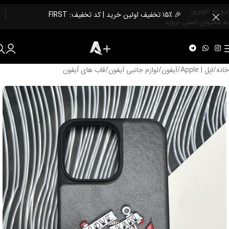
برو به ناوبری
🎉 ۱۵٪ تخفیف اولین خرید | کد تخفیف: FIRST
به محتوای اصلی بروید
خانه
/
اپل | Apple
/
آیفون
/
لوازم جانبی آیفون
/
قاب های آیفون