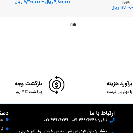
 آیفون
4,800,000
ریال
–
5,300,000
ریال
12,100,
ریال
برآورد هزینه
بازگشت وجه
با بهترین قیمت
بازگشت تا 7 روز
ارتباط با ما
دست
صف
تلفن: 44976248-021 - 44976249-021
فر
نشانی: بلوار فردوس شرق، نبش خیابان وفا آذر جنوبی،