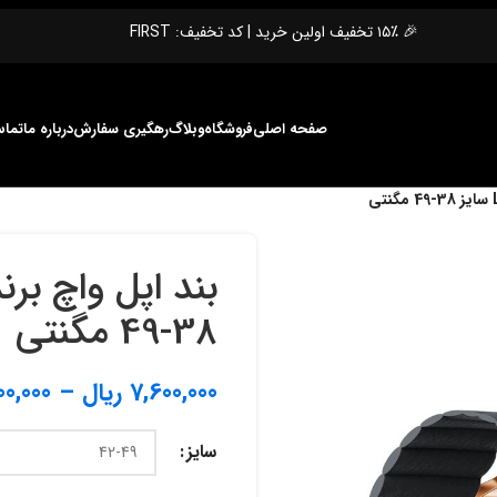
🎉 ۱۵٪ تخفیف اولین خرید | کد تخفیف: FIRST
صفحه اصلی
فروشگاه
وبلاگ
رهگیری سفارش
درباره ما
تماس
38-49 مگنتی
7,600,000
ریال
–
00,000
سایز