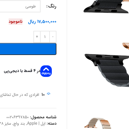
رنگ
17,500,000
ریال
ناموجود
در ۴ قسط با دیجی‌پی
10
افرادی که در حال تماشا
شناسه محصول:
00206397850
دسته:
اپل | Apple
,
بند واچ
,
سایز 3۸ تا 41