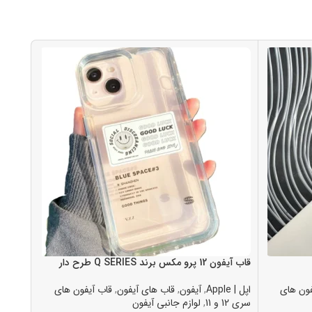
قاب آيفون 12 پرو مکس برند Q SERIES طرح دار
قاب آيفون 12 پرو ب
فون های
اپل | Apple
,
آیفون
,
قاب های آیفون
,
قاب آیفون های
اپل | Apple
سری 12 و 11
,
لوازم جانبی آیفون
سری 12 و 11