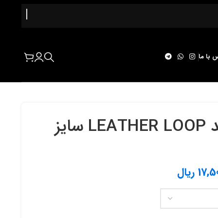
 با ما
بند اپل واچ برند LEATHER LOOP سايز
17,5
ریال