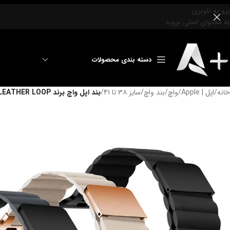
برو به ناوبری
به محتوای اصلی بروید
دسته بندی محصولات
خانه
/
اپل | Apple
/
واچ
/
بند واچ
/
سایز 3۸ تا 41
/
بند اپل واچ برند LEATHER LOOP سايز 38-49 مگنتی