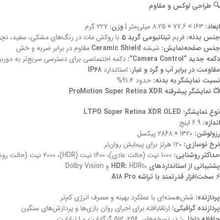
🔍 طراحی لوکس و مقاوم
ابعاد:
163 × 77.6 × 8.25 میلی‌متر |
وزن:
227 گرم
جنس بدنه:
فریم
تیتانیومی گرید 5
با روکش مات در رنگ‌های مشکی، سفید، نچرا
جنس صفحه‌نمایش:
شیشه
Ceramic Shield
مقاوم در برابر ضربه و خش
دکمه جدید “Camera Control”:
دکمه اختصاصی برای دسترسی سریع‌تر به دورب
مقاومت در برابر آب و گرد و غبار:
استاندارد
IP68
نسبت نمایشگر به بدنه:
حدود 91.4%
📺 نمایشگر پیشرفته ProMotion Super Retina XDR
نوع نمایشگر:
LTPO Super Retina XDR OLED
اندازه:
6.9 اینچ
رزولوشن:
1320 × 2868 پیکسل
نرخ نوسازی:
120 هرتز برای پیمایش روان‌تر
حداکثر روشنایی:
1000 نیت (حالت عادی)، 1600 نیت (HDR)، 2000 نیت (حالت روشنایی بالا)
پشتیبانی از استانداردهای HDR:
HDR10 و Dolby Vision
⚡ سخت‌افزار قدرتمند با تراشه A18 Pro
پردازنده:
شش‌هسته‌ای با عملکرد بهینه و مصرف انرژی کم‌تر
پردازنده گرافیکی:
ارتقا‌یافته برای اجرای روان بازی‌ها و پردازش‌های سنگین
حافظه داخلی:
در نسخه‌های 256، 512 گیگابایت و 1 ترابایت