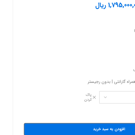
1,795,000,
ریال
راه گارانتی | بدون رجیستر
پاک
کردن
افزودن به سبد خرید