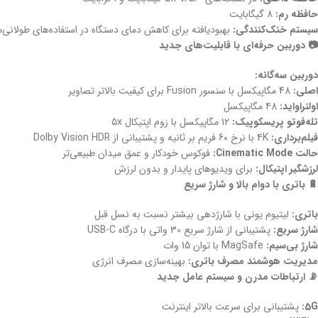
حافظه رم:
8 گیگابایت
سیستم خنک‌کنندگی:
بهبودیافته برای کاهش دمای دستگاه در استفاده‌های طولانی‌
📷 دوربین حرفه‌ای با قابلیت‌های جدید
دوربین سه‌گانه:
اصلی:
48 مگاپیکسل با سنسور Fusion برای کیفیت بالاتر تصاویر
اولتراواید:
48 مگاپیکسل
تله‌فوتو پریسکوپیک:
12 مگاپیکسل با زوم اپتیکال 5x
فیلم‌برداری:
4K با نرخ 60 فریم بر ثانیه و پشتیبانی از Dolby Vision HDR
حالت Cinematic Mode:
فوکوس خودکار و عمق میدان طبیعی‌تر
لرزشگیر اپتیکال:
برای ویدیوهای پایدار و بدون لرزش
🔋 باتری با دوام بالا و شارژ سریع
باتری:
لیتیوم یونی با شارژدهی بیشتر نسبت به نسل قبل
شارژ سریع:
پشتیبانی از شارژ سریع 30 واتی با درگاه USB-C
شارژ بی‌سیم:
MagSafe با توان 15 وات
مدیریت هوشمند مصرف باتری:
بهینه‌سازی مصرف انرژی
📡 ارتباطات مدرن و سیستم عامل جدید
5G:
پشتیبانی برای سرعت بالاتر اینترنت