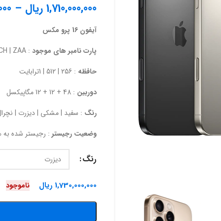
1,710,000,000
ریال
–
000
آیفون 16 پرو مکس
پارت نامبر های موجود
: CH | ZAA
حافظه
: 256 | 512 | 1ترابایت
دوربین
: 48 + 12 + 12 مگاپیکسل
رنگ
: سفید | مشکی | دیزرت | نچرال
وضعیت رجیستر
: رجیستر شده به هم
رنگ
1,730,000,000
ریال
ناموجود