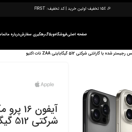
🎉 ۱۵٪ تخفیف اولین خرید | کد تخفیف: FIRST
صفحه اصلی
فروشگاه
وبلاگ
رهگیری سفارش
درباره ما
تماس
آيفون 6
شرکتی 512 گیگابایتی ZAA نات اکتیو