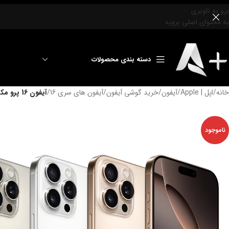
برو به ناوبری
به محتوای اصلی بروید
دسته بندی محصولات
خانه
/
اپل | Apple
/
آیفون
/
خرید گوشی آیفون
/
آیفون های سری 16
/
آيفون 16 پرو مکس رجیستر شده با گارانتی شرکتی 512 گیگابایتی ZAA نات اکتیو
ناموجود