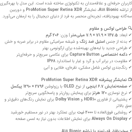
کاربران حرفه‌ای و علاقه‌مندان به تکنولوژی ساخته شده است. این مدل با بهره‌گیری
از تراشه
A18 Bionic
، نمایشگر
ProMotion Super Retina XDR
و دوربین
سه‌گانه بهبودیافته، تجربه‌ای منحصر به فرد از دنیای دیجیتال را به ارمغان می‌آورد.
🔍 طراحی لوکس و مقاوم
✔ ابعاد:
147.5 × 71.9 × 7.9 میلی‌متر
| وزن:
206 گرم
✔ بدنه از جنس
استیل ضد زنگ
و شیشه سرامیکی مقاوم در برابر ضربه و خش
✔ طراحی جدید با لبه‌های بهینه‌شده برای ارگونومی بهتر
✔
دکمه اختصاصی Capture Button
برای عکاسی سریع‌تر و حرفه‌ای‌تر
✔ مقاومت در برابر آب و گرد و غبار با استاندارد
IP68
✔ رنگ‌بندی لوکس شامل مشکی، نقره‌ای، طلایی و آبی
📺 نمایشگر پیشرفته ProMotion Super Retina XDR
✔
صفحه‌نمایش 6.7 اینچی
از نوع
OLED
با رزولوشن
2796 × 1290 پیکسل
✔ نرخ نوسازی
120 هرتز
برای پیمایش روان‌تر و پاسخگویی سریع‌تر
✔ پشتیبانی از فناوری
HDR10
و
Dolby Vision
برای نمایش رنگ‌های دقیق‌تر و
عمق بالاتر
✔ روشنایی فوق‌العاده تا
2000 نیت
برای عملکرد بهتر در نور مستقیم خورشید
✔
Always On Display
برای نمایش اطلاعات بدون نیاز به لمس صفحه
⚡ سخت‌افزار قدرتمند با تراشه A18 Bionic