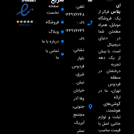
ای
صفحه
تلفن:
پلاس
فراتر از
نخست
44976248-
یک فروشگاه
فروشگاه
021 -
موبایل، همراه
44976249-
مطمئن شما
وبلاگ
در دنیای
021
درباره با ما
دیجیتال
نشانی:
تماس با
است. با بیش
ما
از یک دهه
بلوار
تجربه
فردوس
درخشان در
شرق،
منطقه
نبش
فردوس
خیابان
تهران، ما در
ارائه
وفا آذر
گوشی‌های
جنوبی،
هوشمند،
مجتمع
تبلت و لوازم
آیریک
جانبی اصل با
قیمت مناسب
سنتر