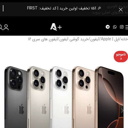
برو به ناوبری
🎉 ۱۵٪ تخفیف اولین خرید | کد تخفیف: FIRST
به محتوای اصلی بروید
خانه
/
اپل | Apple
/
آیفون
/
خرید گوشی آیفون
/
آیفون های سری 16
ناموجو
د