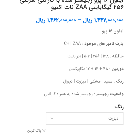
آيفون 16 پرو رجیستر شده با گارانتی شرکتی
256 گیگابایتی ZAA نات اکتیو
1,447,000,000
ریال
–
1,462,000,000
ریال
آیفون 16 پرو
پا
ر
ت نامبر های موجود
: CH | ZAA
حافظه
: 128 | 256 | 512 | 1ترابایت
دوربین
: 48 + 12 + 12 مگاپیکسل
رنگ
: سفید | مشکی | دیزرت | نچرال
وضعیت رجیستر
: رجیستر شده به همراه گارانتی
رنگ
پاک کردن