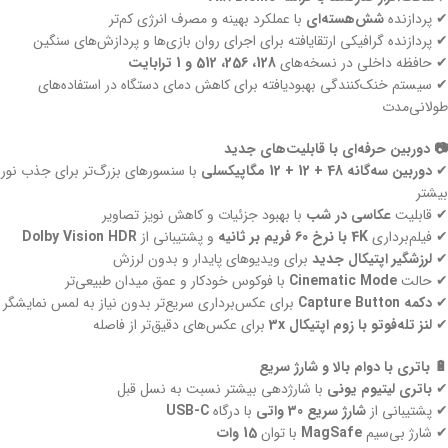
✔ پردازنده
شش‌هسته‌ای
با عملکرد بهینه و مصرف انرژی کم‌تر
✔ پردازنده گرافیکی ارتقا‌یافته برای اجرای روان بازی‌ها و پردازش‌های سنگین
✔ حافظه داخلی در نسخه‌های
128، 256، 512 و 1 ترابایت
✔ سیستم خنک‌کنندگی بهبودیافته برای کاهش دمای دستگاه در استفاده‌های
طولانی‌مدت
📷 دوربین حرفه‌ای با قابلیت‌های جدید
✔
دوربین سه‌گانه 48 + 12 + 12 مگاپیکسلی
با سنسورهای بزرگ‌تر برای جذب نور
بیشتر
✔ قابلیت
عکاسی در شب
با بهبود جزئیات و کاهش نویز تصاویر
✔ فیلم‌برداری
4K با نرخ 60 فریم بر ثانیه
و پشتیبانی از
Dolby Vision HDR
✔
لرزشگیر اپتیکال جدید
برای ویدیوهای پایدار و بدون لرزش
✔ حالت
Cinematic Mode
با فوکوس خودکار و عمق میدان طبیعی‌تر
✔
دکمه Capture Button
برای عکس‌برداری سریع‌تر بدون نیاز به لمس نمایشگر
✔
لنز تله‌فوتو با زوم اپتیکال 3x
برای عکس‌های دقیق‌تر از فاصله
🔋 باتری با دوام بالا و شارژ سریع
✔
باتری لیتیوم یونی
با شارژدهی بیشتر نسبت به نسل قبل
✔ پشتیبانی از
شارژ سریع 30 واتی
با درگاه
USB-C
✔ شارژ بی‌سیم
MagSafe
با توان
15 وات