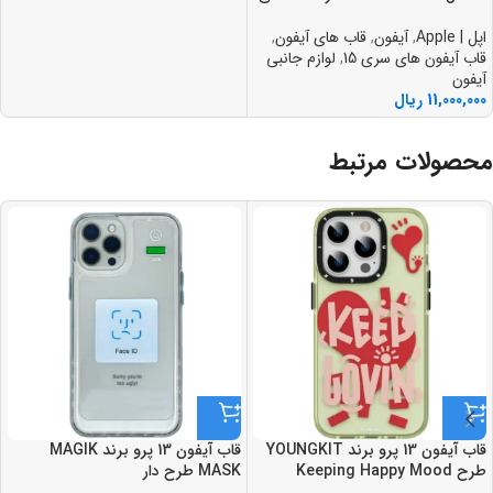
اپل | Apple
,
آیفون
,
قاب های آیفون
,
قاب آیفون های سری 15
,
لوازم جانبی
آیفون
11,000,000
ریال
محصولات مرتبط
قاب آيفون 13 پرو برند YOUNGKIT
قاب آيفون 13 پرو برند MAGIK
طرح Keeping Happy Mood
MASK طرح دار