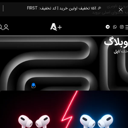
برو به ناوبری
🎉 ۱۵٪ تخفیف اولین خرید | کد تخفیف: FIRST
به محتوای اصلی بروید
وبلاگ
خانه
/
اپل
اپل
ایرپاد پرو 3 | تفاوت های ایرپاد pro2 ,
pro3
0
مبین صالحی
تاریخ متا سپتامبر 20, 2025