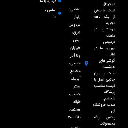
درباره با ما
دیجیتال
نشانی:
تماس با
است. با بیش
ما
از یک دهه
بلوار
تجربه
فردوس
درخشان در
شرق،
منطقه
نبش
فردوس
خیابان
تهران، ما در
ارائه
وفا آذر
گوشی‌های
جنوبی،
هوشمند،
مجتمع
تبلت و لوازم
آیریک
جانبی اصل با
قیمت مناسب
سنتر
پیشگام
جنوبی،
هستیم.
طبقه
هدف فروشگاه
همکف،
ای
پلاک ۲۰
پلاس ارائه
محصولات
ساعت