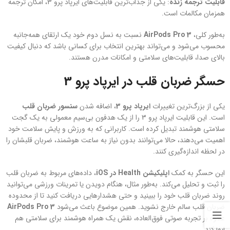
قابلیت ترجمه زنده
: یکی از جذاب‌ترین قابلیت‌های ایرپاد پرو 3، امکان ترجمه
همزمان مکالمات است.
به‌طور کلی،
AirPods Pro 3
نسبت به نسل دوم خود یک ارتقای همه‌جانبه
محسوب می‌شود و می‌تواند بهترین انتخاب برای کسانی باشد که دنبال کیفیت
بالای صدا، قابلیت‌های سلامتی و امکانات مدرن هستند.
حسگر ضربان قلب در ایرپاد پرو 3
یکی از بزرگ‌ترین تغییرات
ایرپاد پرو 3
، اضافه شدن
سنسور ضربان قلب
است. این قابلیت ایرپاد پرو 3 را از یک هدفون بی‌سیم معمولی به یک گجت
سلامتی هوشمند تبدیل کرده است. کاربرانی که به ورزش و پایش سلامت خود
اهمیت می‌دهند، حالا می‌توانند بدون نیاز به ساعت هوشمند، ضربان قلبشان را
در لحظه اندازه‌گیری کنند.
این حسگر به کمک
اپلیکیشن Health در iOS
، داده‌های مربوط به ضربان قلب
را ثبت و تحلیل می‌کند. به‌طور مثال، هنگام دویدن یا تمرینات ورزشی می‌توانید
روند ضربان قلب خود را ببینید و حتی هشدارهایی دریافت کنید تا از محدوده
ضربان قلب سالم خارج نشوید. همین موضوع باعث می‌شود
AirPods Pro 3
علاوه بر تجربه صوتی فوق‌العاده، نقش یک همراه هوشمند برای سلامتی هم
ایفا کند.