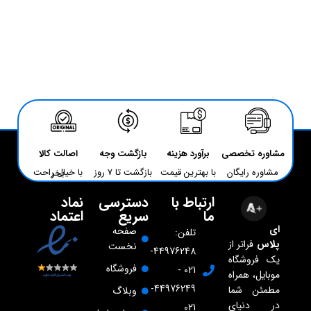
مشاوره تخصصی
برآورد هزینه
بازگشت وجه
اصالت کالا
مشاوره رایگان
با بهترین قیمت
بازگشت تا 7 روز
با خیال راحت بخر
ارتباط با
دسترسی
نماد
ما
سریع
اعتماد
ای
صفحه
تلفن:
پلاس
فراتر از
نخست
44976248-
یک فروشگاه
فروشگاه
021 -
موبایل، همراه
44976249-
مطمئن شما
وبلاگ
در دنیای
021