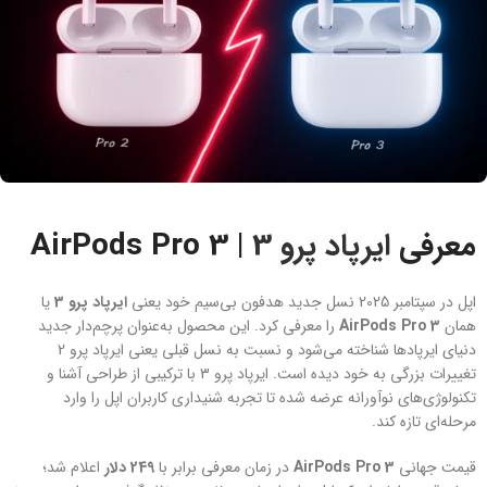
معرفی
ایرپاد پرو 3
| AirPods Pro 3
اپل در سپتامبر 2025 نسل جدید هدفون بی‌سیم خود یعنی
ایرپاد پرو 3
یا
همان
AirPods Pro 3
را معرفی کرد. این محصول به‌عنوان پرچم‌دار جدید
دنیای ایرپادها شناخته می‌شود و نسبت به نسل قبلی یعنی ایرپاد پرو 2
تغییرات بزرگی به خود دیده است. ایرپاد پرو 3 با ترکیبی از طراحی آشنا و
تکنولوژی‌های نوآورانه عرضه شده تا تجربه شنیداری کاربران اپل را وارد
مرحله‌ای تازه کند.
قیمت جهانی
AirPods Pro 3
در زمان معرفی برابر با
249 دلار
اعلام شد؛