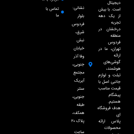
دیجیتال
نشانی:
تماس با
است. با بیش
ما
از یک دهه
بلوار
تجربه
فردوس
درخشان در
شرق،
منطقه
نبش
فردوس
خیابان
تهران، ما در
ارائه
وفا آذر
گوشی‌های
جنوبی،
هوشمند،
مجتمع
تبلت و لوازم
آیریک
جانبی اصل با
قیمت مناسب
سنتر
پیشگام
جنوبی،
هستیم.
طبقه
هدف فروشگاه
همکف،
ای
پلاک ۲۰
پلاس ارائه
محصولات
ساعت