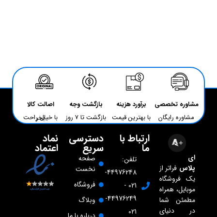
مشاوره تخصصی
برآورد هزینه
بازگشت وجه
اصالت کالا
مشاوره رایگان
با بهترین قیمت
بازگشت تا 7 روز
با خیال راحت بخر
ارتباط با
دسترسی
نماد
ما
سریع
اعتماد
ای
صفحه
تلفن:
پلاس
فراتر از
نخست
44976248-
یک فروشگاه
فروشگاه
021 -
موبایل، همراه
44976249-
مطمئن شما
وبلاگ
در دنیای
021
درباره با ما