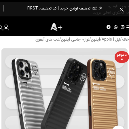
برو به ناوبری
🎉 ۱۵٪ تخفیف اولین خرید | کد تخفیف: FIRST
به محتوای اصلی بروید
خانه
/
اپل | Apple
/
آیفون
/
لوازم جانبی آیفون
/
قاب های آیفون
ناموجو
د