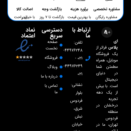
مشاوره تخصصی
برآورد هزینه
بازگشت وجه
اصالت کالا
مشاوره رایگان
با بهترین قیمت
بازگشت تا 7 روز
با خیال راحت بخر
ارتباط با
دسترسی
نماد
ما
سریع
اعتماد
ای
صفحه
تلفن:
پلاس
فراتر از
نخست
44976248-
یک فروشگاه
فروشگاه
021 -
موبایل، همراه
44976249-
مطمئن شما
وبلاگ
در دنیای
021
درباره با ما
دیجیتال
نشانی:
تماس با
است. با بیش
ما
از یک دهه
بلوار
تجربه
فردوس
درخشان در
شرق،
منطقه
نبش
فردوس
خیابان
تهران، ما در