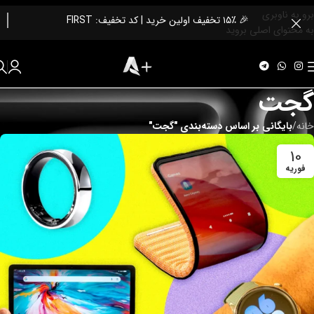
برو به ناوبری
🎉 ۱۵٪ تخفیف اولین خرید | کد تخفیف: FIRST
به محتوای اصلی بروید
گجت
خانه
/
بایگانی بر اساس دسته‌بندی "گجت"
10
فوریه